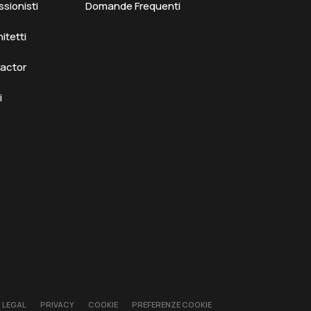
ssionisti
Domande Frequenti
hitetti
ractor
i
LEGAL
PRIVACY
COOKIE
PREFERENZE COOKIE