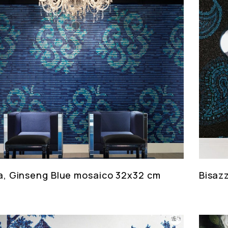
a, Ginseng Blue mosaico 32x32 cm
Bisaz