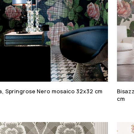
a, Springrose Nero mosaico 32x32 cm
Bisaz
cm