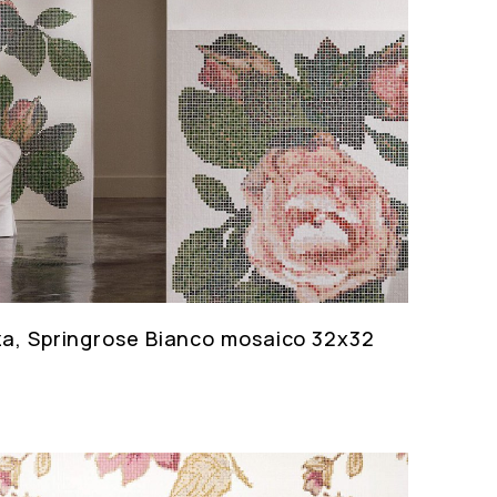
za, Springrose Bianco mosaico 32x32