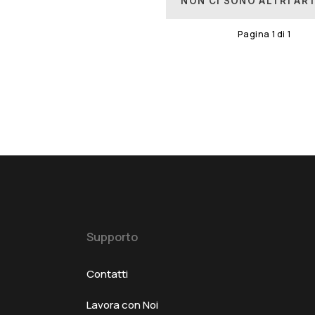
NON CI SONO ALTRI AR
Pagina
1
di
1
Supporto
Contatti
Lavora con Noi