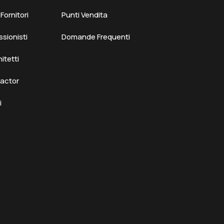
ornitori
Punti Vendita
ssionisti
Domande Frequenti
hitetti
ractor
i