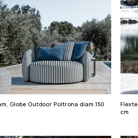
am, Globe Outdoor Poltrona diam.150
Flext
cm