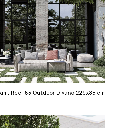
eam, Reef 85 Outdoor Divano 229x85 cm