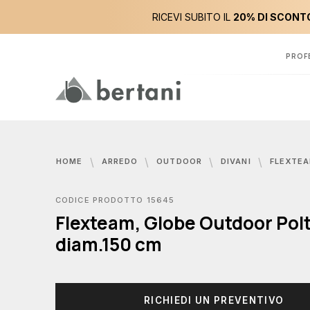
RICEVI SUBITO IL
20% DI SCONTO
PROF
HOME
ARREDO
OUTDOOR
DIVANI
FLEXTEAM, GLOBE OUTD
CODICE PRODOTTO 15645
Flexteam, Globe Outdoor Pol
diam.150 cm
RICHIEDI UN PREVENTIVO