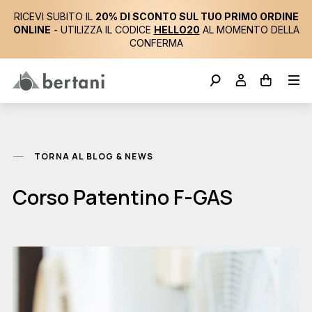
RICEVI SUBITO IL
20% DI SCONTO SUL TUO PRIMO ORDINE
ONLINE
- UTILIZZA IL CODICE
HELLO20
AL MOMENTO DELLA
CONFERMA
TORNA AL BLOG & NEWS
Corso Patentino F-GAS