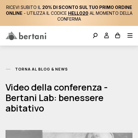
RICEVI SUBITO IL
20% DI SCONTO SUL TUO PRIMO ORDINE
ONLINE
- UTILIZZA IL CODICE
HELLO20
AL MOMENTO DELLA
CONFERMA
TORNA AL BLOG & NEWS
Video della conferenza -
Bertani Lab: benessere
abitativo