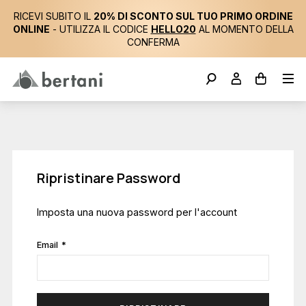
RICEVI SUBITO IL
20% DI SCONTO SUL TUO PRIMO ORDINE
ONLINE
- UTILIZZA IL CODICE
HELLO20
AL MOMENTO DELLA
CONFERMA
Ripristinare Password
Imposta una nuova password per l'account
Email