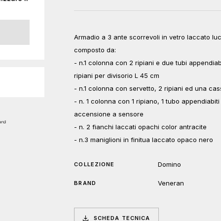
Armadio a 3 ante scorrevoli in vetro laccato lu
composto da:
- n.1 colonna con 2 ripiani e due tubi appendiabi
ripiani per divisorio L 45 cm
- n.1 colonna con servetto, 2 ripiani ed una cas
- n. 1 colonna con 1 ripiano, 1 tubo appendiabit
accensione a sensore
- n. 2 fianchi laccati opachi color antracite
- n.3 maniglioni in finitua laccato opaco nero
Domino
COLLEZIONE
Veneran
BRAND
SCHEDA TECNICA