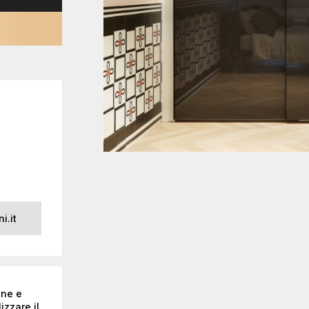
i.it
one e
izzare il