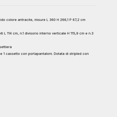
cido colore antracite, misure L 360 H 266,1 P 67,2 cm
ti L 114 cm, n.1 divisorio interno verticale H 115,9 cm e n.3
settiera
i e 1 cassetto con portapantaloni. Dotata di stripled con