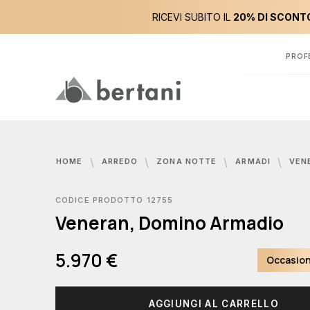
RICEVI SUBITO IL
20% DI SCONTO
PROF
HOME
ARREDO
ZONA NOTTE
ARMADI
VENERA
CODICE PRODOTTO 12755
Veneran, Domino Armadio
5.970 €
Occasion
AGGIUNGI AL CARRELLO