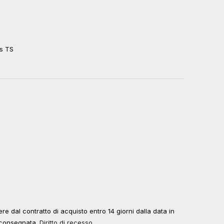
es TS
edere dal contratto di acquisto entro 14 giorni dalla data in
à consegnata.
Diritto di recesso