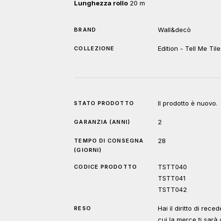
Lunghezza rollo
20 m
Wall&decò
BRAND
Edition - Tell Me Til
COLLEZIONE
Il prodotto è nuovo.
STATO PRODOTTO
2
GARANZIA (ANNI)
28
TEMPO DI CONSEGNA
(GIORNI)
TSTT040
CODICE PRODOTTO
TSTT041
TSTT042
Hai il diritto di rec
RESO
cui la merce ti sar