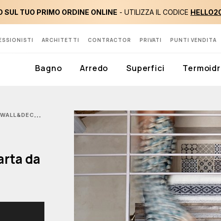
 SUL TUO PRIMO ORDINE ONLINE
- UTILIZZA IL CODICE
HELLO2
ESSIONISTI
ARCHITETTI
CONTRACTOR
PRIVATI
PUNTI VENDITA
Bagno
Arredo
Superfici
Termoidr
WALL&DECÒ, TELL ME TILES TS CARTA DA PARATI
arta da