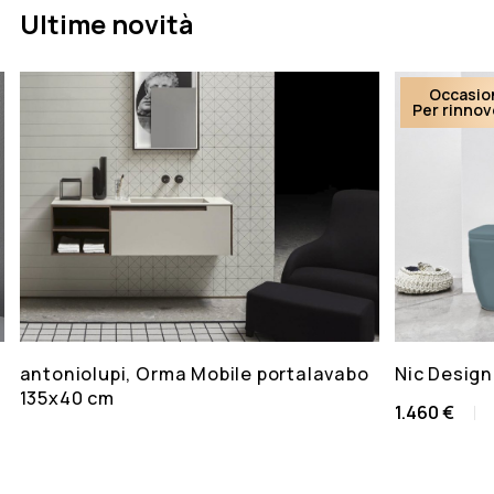
Ultime novità
Occasio
Per rinno
antoniolupi, Orma Mobile portalavabo
Nic Design
135x40 cm
1.460 €