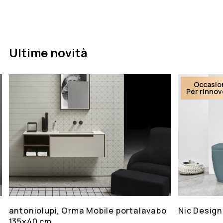
Ultime novità
Occasio
Per rinno
antoniolupi, Orma Mobile portalavabo
Nic Design
135x40 cm