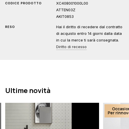
XC408001000L00
CODICE PRODOTTO
ATTEN03Z
AKIT0853
Hai il diritto di recedere dal contratto
RESO
di acquisto entro 14 giorni dalla data
in cui la merce ti sarà consegnata.
Diritto di recesso
Ultime novità
Occasio
Per rinno