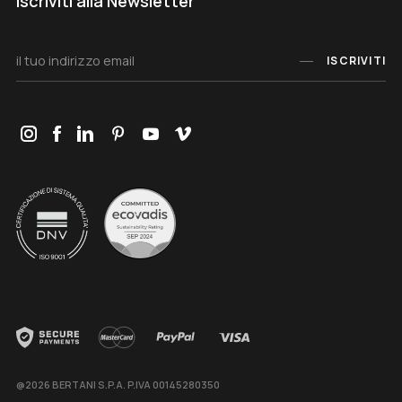
Iscriviti alla Newsletter
ISCRIVITI
@2026 BERTANI S.P.A. P.IVA 00145280350