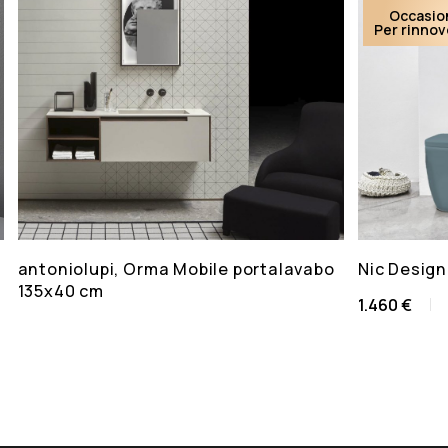
Occasio
Per rinno
antoniolupi, Orma Mobile portalavabo
Nic Design
135x40 cm
1.460 €