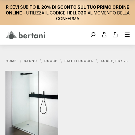
RICEVI SUBITO IL
20% DI SCONTO SUL TUO PRIMO ORDINE
ONLINE
- UTILIZZA IL CODICE
HELLO20
AL MOMENTO DELLA
CONFERMA
HOME
BAGNO
DOCCE
PIATTI DOCCIA
AGAPE, PDX PIATTO DOCCIA 170X80 CM