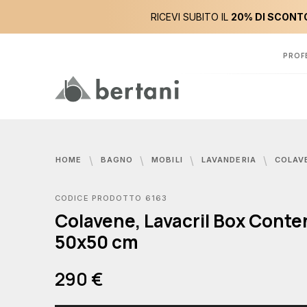
RICEVI SUBITO IL
20% DI SCONTO
PROF
HOME
BAGNO
MOBILI
LAVANDERIA
COLAVENE, LAVACR
CODICE PRODOTTO 6163
Colavene, Lavacril Box Conte
50x50 cm
290 €