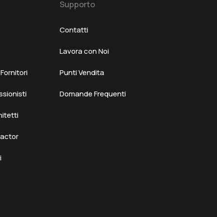
Supporto
Contatti
Lavora con Noi
ornitori
Punti Vendita
ssionisti
Domande Frequenti
hitetti
ractor
i