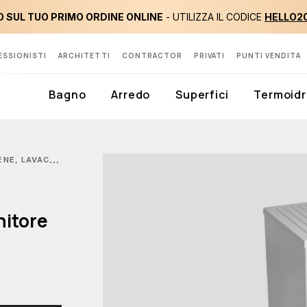
 SUL TUO PRIMO ORDINE ONLINE
- UTILIZZA IL CODICE
HELLO2
ESSIONISTI
ARCHITETTI
CONTRACTOR
PRIVATI
PUNTI VENDITA
Bagno
Arredo
Superfici
Termoidr
IL BOX CONTENITORE 50X50 CM
nitore