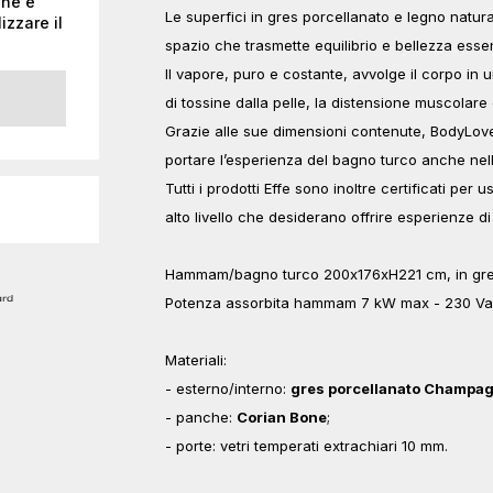
one e
Le superfici in gres porcellanato e legno natu
izzare il
spazio che trasmette equilibrio e bellezza esse
Il vapore, puro e costante, avvolge il corpo in
di tossine dalla pelle, la distensione muscolar
Grazie alle sue dimensioni contenute, BodyLove 
portare l’esperienza del bagno turco anche nel
Tutti i prodotti Effe sono inoltre certificati pe
alto livello che desiderano offrire esperienze di
Hammam/bagno turco 200x176xH221 cm, in gres 
Potenza assorbita hammam 7 kW max - 230 Vac
Materiali:
- esterno/interno:
gres porcellanato Champa
- panche:
Corian Bone
;
- porte: vetri temperati extrachiari 10 mm.