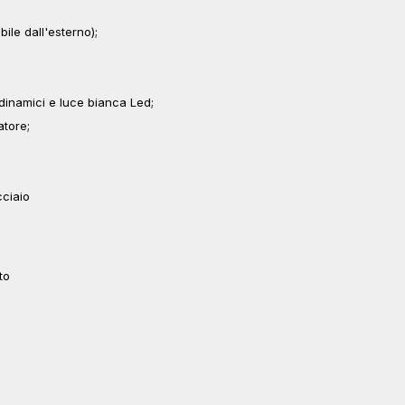
ile dall'esterno);
i dinamici e luce bianca Led;
atore;
ciaio
to