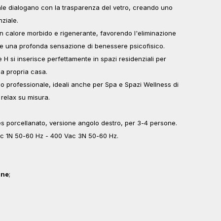
rale dialogano con la trasparenza del vetro, creando uno
nziale.
 un calore morbido e rigenerante, favorendo l'eliminazione
e e una profonda sensazione di benessere psicofisico.
H si inserisce perfettamente in spazi residenziali per
la propria casa.
r uso professionale, ideali anche per Spa e Spazi Wellness di
 relax su misura.
porcellanato, versione angolo destro, per 3-4 persone.
 1N 50-60 Hz - 400 Vac 3N 50-60 Hz.
gne
;