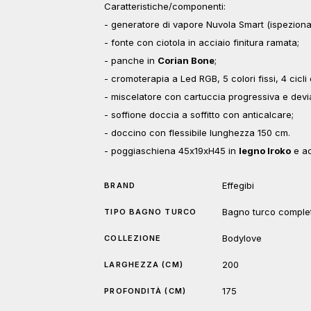
Caratteristiche/componenti:
- generatore di vapore Nuvola Smart (ispezionab
- fonte con ciotola in acciaio finitura ramata;
- panche in
Corian Bone
;
- cromoterapia a Led RGB, 5 colori fissi, 4 cicl
- miscelatore con cartuccia progressiva e devi
- soffione doccia a soffitto con anticalcare;
- doccino con flessibile lunghezza 150 cm.
- poggiaschiena 45x19xH45 in
legno Iroko
e ac
Effegibi
BRAND
Bagno turco comple
TIPO BAGNO TURCO
Bodylove
COLLEZIONE
200
LARGHEZZA (CM)
175
PROFONDITÀ (CM)