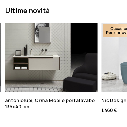
Ultime novità
Occasio
Per rinno
antoniolupi, Orma Mobile portalavabo
Nic Design
135x40 cm
1.460 €