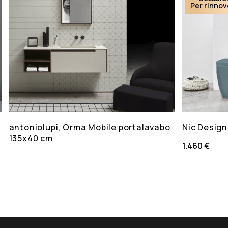
Per rinno
antoniolupi, Orma Mobile portalavabo
Nic Design
135x40 cm
1.460 €