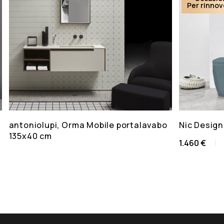
Per rinno
antoniolupi, Orma Mobile portalavabo
Nic Design
135x40 cm
1.460 €