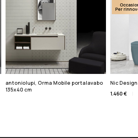
Occasio
Per rinno
antoniolupi, Orma Mobile portalavabo
Nic Design
135x40 cm
1.460 €