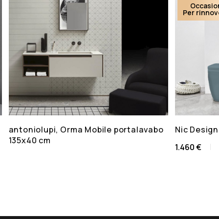
Occasio
Per rinno
antoniolupi, Orma Mobile portalavabo
Nic Design
135x40 cm
1.460 €