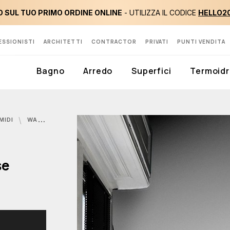
 SUL TUO PRIMO ORDINE ONLINE
- UTILIZZA IL CODICE
HELLO2
ESSIONISTI
ARCHITETTI
CONTRACTOR
PRIVATI
PUNTI VENDITA
Bagno
Arredo
Superfici
Termoidr
MIDI
WALL&DECÒ, IMAGINARY PARADISE CARTA DA PARATI
se