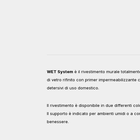
WET System
è il rivestimento murale totalmen
di vetro rifinito con primer impermeabilizzante 
detersivi di uso domestico.
Il rivestimento è disponibile in due differenti col
Il supporto è indicato per ambienti umidi o a co
benessere.
_________________________________________________