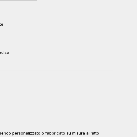
te
adise
endo personalizzato o fabbricato su misura all'atto