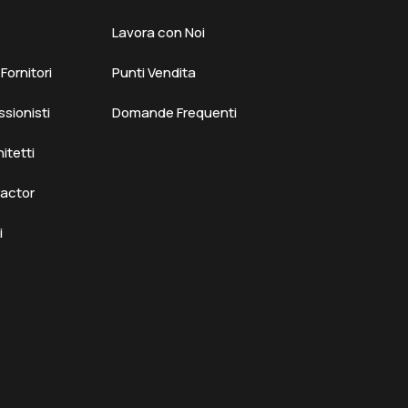
Lavora con Noi
ornitori
Punti Vendita
ssionisti
Domande Frequenti
hitetti
ractor
i