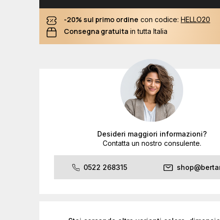
-20% sul primo ordine
con codice:
HELLO20
Consegna gratuita
in tutta Italia
Desideri maggiori informazioni?
Contatta un nostro consulente.
0522 268315
shop@bertan