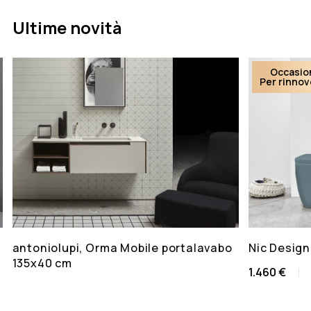
Ultime novità
Occasio
Per rinno
antoniolupi, Orma Mobile portalavabo
Nic Design
135x40 cm
1.460 €