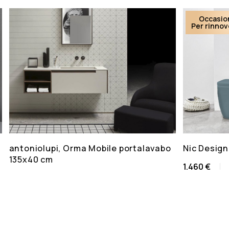
Occasio
Per rinno
antoniolupi, Orma Mobile portalavabo
Nic Design
135x40 cm
1.460 €