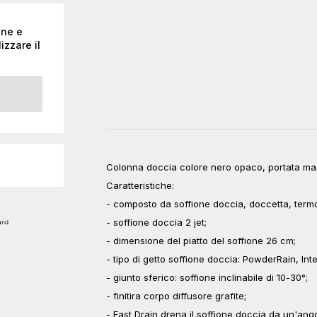
one e
izzare il
Colonna doccia colore nero opaco, portata mas
Caratteristiche:
- composto da soffione doccia, doccetta, termos
- soffione doccia 2 jet;
- dimensione del piatto del soffione 26 cm;
- tipo di getto soffione doccia: PowderRain, In
- giunto sferico: soffione inclinabile di 10-30°;
- finitira corpo diffusore grafite;
- Fast Drain drena il soffione doccia da un'ango