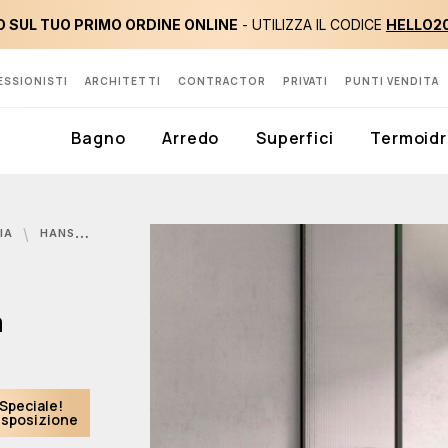
 SUL TUO PRIMO ORDINE ONLINE
- UTILIZZA IL CODICE
HELLO2
ESSIONISTI
ARCHITETTI
CONTRACTOR
PRIVATI
PUNTI VENDITA
Bagno
Arredo
Superfici
Termoidr
IA
HANSGROHE, PULSIFY S COLONNA DOCCIA
a
Speciale!
esposizione