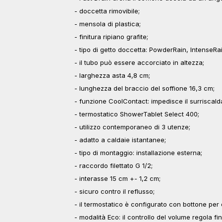
- doccetta rimovibile;
- mensola di plastica;
- finitura ripiano grafite;
- tipo di getto doccetta: PowderRain, IntenseR
- il tubo può essere accorciato in altezza;
- larghezza asta 4,8 cm;
- lunghezza del braccio del soffione 16,3 cm;
- funzione CoolContact: impedisce il surriscal
- termostatico ShowerTablet Select 400;
- utilizzo contemporaneo di 3 utenze;
- adatto a caldaie istantanee;
- tipo di montaggio: installazione esterna;
- raccordo filettato G 1/2;
- interasse 15 cm +- 1,2 cm;
- sicuro contro il reflusso;
- il termostatico è configurato con bottone pe
- modalità Eco: il controllo del volume regola fi