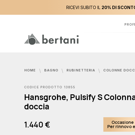
RICEVI SUBITO IL
20% DI SCONTO
PROF
HOME
BAGNO
RUBINETTERIA
COLONNE DOCC
CODICE PRODOTTO 13855
Hansgrohe, Pulsify S Colonn
doccia
1.440 €
Occasione 
Per rinnovo 