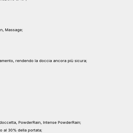
ain, Massage;
damento, rendendo la doccia ancora più sicura;
r doccetta, PowderRain, Intense PowderRain;
no al 30% della portata;